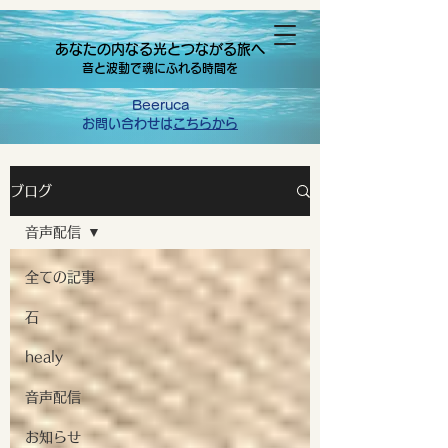
あなたの内なる光とつながる旅へ
音と波動で魂にふれる時間を
Beeruca
お問い合わせは
こちらから
ブログ
音声配信
全ての記事
石
healy
音声配信
お知らせ