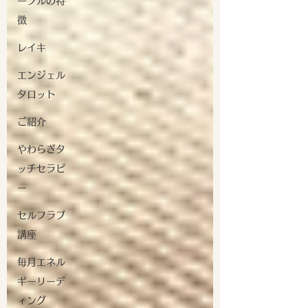
ープルの特
徴
レイキ
エンジェル
タロット
ご紹介
やわらぎタ
ッチセラピ
ー
セルフラブ
講座
毎月エネル
ギーリーデ
ィング