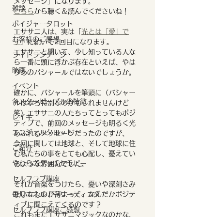
メッセージ」になります。
雑談
こちら
から聴く＆読んでくださいね！
ボイジャータロット
エササニ人は、実は「
光とは「愛」で
お客様のご感想
す
」に続いて2回目になります。
エササニと聞いて、少し知っている人な
ライトランゲージ
ら一番に頭に浮かぶ存在といえば、やは
映画
りあのバシャールではないでしょうか。
イベント
確かに、バシャールを筆頭に（バシャー
各スターピープルの特徴
ルは寧ろ特別なのかもしれませんけど
笑）エササニの人たちってとってもポジ
レイキ
ティブで、前回のメッセージも明るく光
エンジェルタロット
あふれるメッセージだったのですが、
今回に関しては地球と、そして地球に住
ご紹介
む私たちの事をとても心配し、憂えてい
やわらぎタッチセラピー
るような雰囲気でした。
セルフラブ講座
それが音楽をつけたら、憂いや深刻さみ
毎月エネルギーリーディング
たいなものが薄まって、なんだかポジテ
ィブに聞こえてくるのです？
セルフラブ講座ご感想
これもまたエササニマジックなのかな、