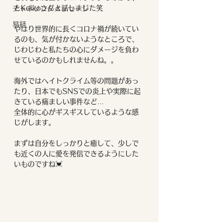
とKeikoさんと話しました笑
チャネリングメッセージ
易経
やはり世界的に長くコロナ禍が続いてい
るのも、気が付かないようなところで、
じわじわと私たちの心にダメージを負わ
せているのかもしれませんね。。
海外ではヘイトクライム等の問題があっ
たり、日本でもSNSでの炎上や実際に起
きている痛ましい事件など…
全体的に心がギスギスしているような感
じがします。
まずは自分をしっかりと癒して、少しで
も近くの人に愛を発信できるようにした
いものですね💓