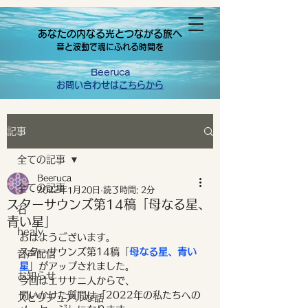
あなたの内なる光とつながる旅へ
音と波動で魂にふれる時間を
Beeruca
お問い合わせは
こちらから
記事
全ての記事
Beeruca
全ての記事
2022年1月20日
読了時間: 2分
スターサウンズ第14稿「母なる星、
石
青い星」
healy
おはようございます。
スターサウンズ第14稿「
母なる星、青い
音声配信
星
」がアップされました。
お知らせ
今回はエササニ人からで、
問いかけた質問は「2022年の私たちへの
スピリチュアルな話