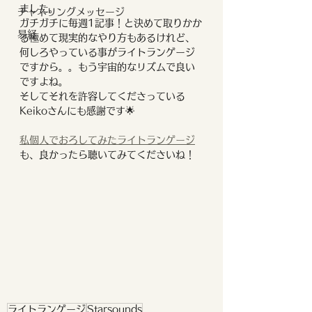
ました。
チャネリングメッセージ
ガチガチに毎週1記事！と決めて取りかか
易経
る極めて現実的なやり方もあるけれど、
何しろやっている事がライトランゲージ
ですから。。もう宇宙的なリズムで良い
ですよね。
そしてそれを許容してくださっている
Keikoさんにも感謝です🌟
私個人でおろしてみたライトランゲージ
も、良かったら聴いてみてくださいね！
ライトランゲージ
Starsounds