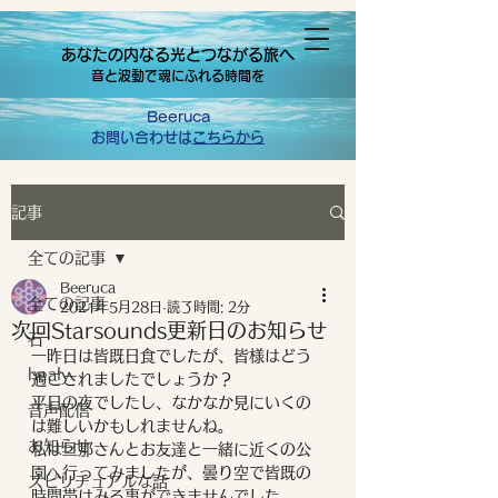
あなたの内なる光とつながる旅へ
音と波動で魂にふれる時間を
Beeruca
お問い合わせは
こちらから
記事
全ての記事
Beeruca
全ての記事
2021年5月28日
読了時間: 2分
次回Starsounds更新日のお知らせ
石
一昨日は皆既日食でしたが、皆様はどう
healy
過ごされましたでしょうか？
平日の夜でしたし、なかなか見にいくの
音声配信
は難しいかもしれませんね。
お知らせ
私は旦那さんとお友達と一緒に近くの公
園へ行ってみましたが、曇り空で皆既の
スピリチュアルな話
時間帯はみる事ができませんでした。