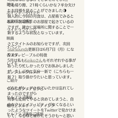
雑談
でも帰り際、21時くらいかな？半分欠け
たお月様を見ることができました🌗
ボイジャータロット
個人的に今回の月食は、占星術でみると
お客様のご感想
私の「居場所」のお部屋で起きているの
ですが、確かに居場所に関することで一
ライトランゲージ
新するような状況となっています。
映画
さてタイトルのお知らせですが、次回
イベント
Starsounds
更新日は6月7日（月）にな
ります。
各スターピープルの特徴
5月は私も
Keikoさん
もそれぞれやる事が
レイキ
あったり忙しかったりでお休みしました
が、久しぶりに気分一新で（こちらも一
エンジェルタロット
新？）取り掛かりたいと思っています。
ご紹介
どなたがシェアされていたかは忘れてし
やわらぎタッチセラピー
まったのですが💦
セルフラブ講座
何事も定期でやると決めてしまうと、自
由なクリエイティビティがなくなるとい
毎月エネルギーリーディング
ったようなツイートをTwitterで見かけま
セルフラブ講座ご感想
して、なるほど確かにそうかも〜と思い