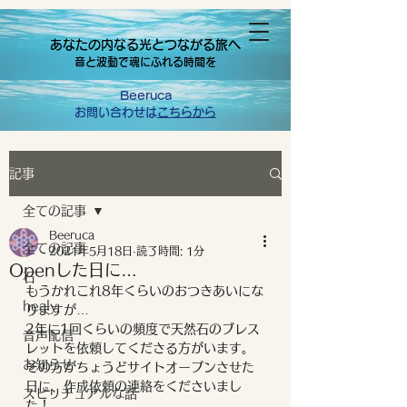
あなたの内なる光とつながる旅へ
音と波動で魂にふれる時間を
Beeruca
お問い合わせは
こちらから
記事
全ての記事
Beeruca
全ての記事
2021年5月18日
読了時間: 1分
Openした日に…
石
もうかれこれ8年くらいのおつきあいにな
healy
りますが…
2年に1回くらいの頻度で天然石のブレス
音声配信
レットを依頼してくださる方がいます。
お知らせ
その方がちょうどサイトオープンさせた
日に、作成依頼の連絡をくださいまし
スピリチュアルな話
た！