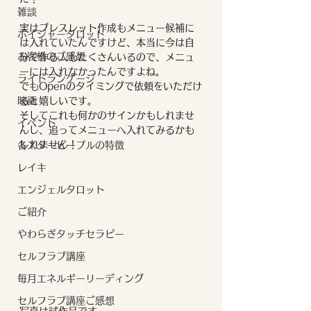
雑談
実はブレスレット作成もメニュー候補に
ボイジャータロット
は入れていたんですけど、本当に今は自
お客様のご感想
分で作る人もたくさんいるので、メニュ
ーには入れなかったんですよね。
ライトランゲージ
でもOpenのタイミングで依頼をいただけ
映画
ると嬉しいです。
そしてこれも何かのサインかもしれませ
イベント
んし、追ってメニューへ入れてみるかも
しれません！
各スターピープルの特徴
レイキ
エンジェルタロット
ご紹介
やわらぎタッチセラピー
セルフラブ講座
毎月エネルギーリーディング
セルフラブ講座ご感想