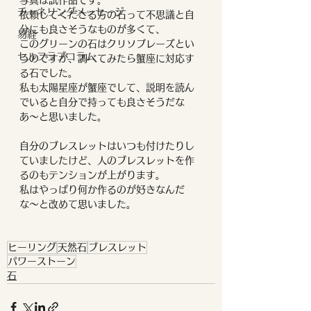
写真は試作品です。
チャネリングメッセージ
依頼してくださる方の石って不思議と自
分にも良さそうなものが多くて、
易経
このグリーンの石はクリソプレーズとい
セルフラブコラム
うのですが、調べてみたら蟹座に対応す
る石でした。
私も太陽星座が蟹座でして、説明を読ん
でいると自分で持っても良さそうだな
あ〜と思いました。
自分のブレスレットはいつも付けたりし
ていましたけど、人のブレスレットを作
るのもテンションが上がります。
私はやっぱり何か作るのが好きなんだ
な〜と改めて思いました。
ヒーリング
天然石
ブレスレット
パワーストーン
石