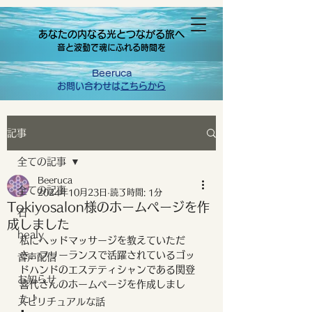
あなたの内なる光とつながる旅へ
音と波動で魂にふれる時間を
Beeruca
お問い合わせは
こちらから
記事
全ての記事
Beeruca
全ての記事
2024年10月23日
読了時間: 1分
Tokiyosalon様のホームページを作
石
成しました
healy
私にヘッドマッサージを教えていただ
き、フリーランスで活躍されているゴッ
音声配信
ドハンドのエステティシャンである関登
お知らせ
喜代さんのホームページを作成しまし
た！
スピリチュアルな話