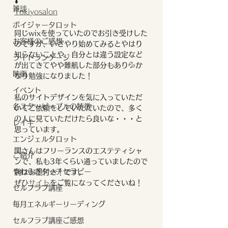
⬇️
雑談
Tokiyosalon
ボイジャータロット
同じwixを使っていたのでお引き受けした
お客様のご感想
のですが、いざやり始めてみるとやはり
知らないことや、自分とは違う設定など
ライトランゲージ
が出てきてやや難航した部分もあり💦か
映画
なり勉強になりました！
イベント
私のサイトデザインを気に入っていただ
各スターピープルの特徴
いてご依頼をしていただいたので、多く
の人に見ていただけたら良いな・・・と
レイキ
思っています。
エンジェルタロット
関さんはフリーランスのエステティシャ
ご紹介
ンで、私も3年くらい通っていましたので
やわらぎタッチセラピー
腕はお墨付き！です。
ぜひ
サイト
をご覧になってくださいね！
セルフラブ講座
毎月エネルギーリーディング
セルフラブ講座ご感想