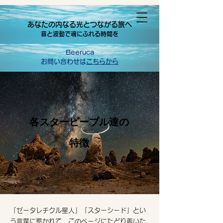
あなたの内なる光とつながる旅へ
音と波動で魂にふれる時間を
Beeruca
お問い合わせは
こちらから
各スターピープル達の
特徴
「ゼータレチクル星人」「スターシード」とい
う言葉に惹かれて、このページにたどり着いた