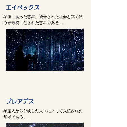
複数の惑星上において肉体に宿るべき意識を
るからである。

エイペックス
つくるために、「創造の礎たち」はさらに自
己分裂を行った。

創造の礎たちはエネルギー体としての人類の
琴座にあった惑星。統合された社会を築く試
こうして生まれた個々の意識たちは、それぞ
祖父母である。

みが最初になされた惑星である。

れの周波数に合った惑星へと引き寄せられて
彼らは自らの分身を別の次元にも顕現するこ
いった。

とを望み、新たに創造された現実を多様性で
やがて、琴座に三番目の文明が生まれた。

満たすことのできる原初的な生命形態を誕生
陰と陽の統合を目指したこの惑星は、三角形
それぞれの惑星文明が進化して、宇宙旅行の
させた。

のモデルの統合点を示す頂点に相当するた
技術を持つようになると、今度は近隣惑星間
「創造の礎たち」は「源」であると同時に、
め、これを「エイペックス」(訳注”Apex"は
の交流が始まった。

生命体の根源的な「原型プロトタイプ」でも
「三角形の頂点」の意)と呼ぶ。

これにより、文化交流や新思潮が誕生した。
あるのだ。
この惑星では、後々、極めて複雑なドラマが
惑星間の文化交流の活発化により、琴座の惑
展開されることになる。

星文明は、技術、思想、社会面で急速な発展
を遂げ、この段階で、先に述べた二極の力学
エイペックスは、琴座とベガの両方の特徴を
が徐々に現れるようになってきた。

取り入れた文明を持ち、人種的には混血種だ
った。

それぞれの極の中でも二極化現象が発生し
肌の黒い人、白い人、平和主義者、侵略主義
プレアデス
た。すなわち、それぞれの極の中で果てしな
者、芸術家、音楽家、兵士など、そこには現
く続く、陰と陽の分裂が起こるようになった
琴座人から分岐した人々によって入植された
在の地球より、はるかに多種多様な人々が住
のである。

領域である。

んでいたが、彼らは平和的に共存することが
これにより、女性原理が自己の内なる男性原
プレアデス人は地球人と遺伝的にもっとも強
できなかった。

理を表出し、他方同じように、男性原理が内