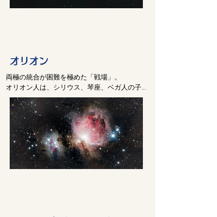
爆発後も、地表面ではひどい放射能汚染が続
き、生存者たちは地下に住むことを余儀なく
された。生存者たちはいったんショックから
立ち直ると、まったく新しい生活を営むこと
になった。彼らがその後たどった驚くべき変
オリオン
容については後章で述べるが、ここでは彼ら
が、地球ばかりではなく、銀河系宇宙一族、
両極の統合が困難を極めた「戦場」。

さらには「創造の礎たち」に対して重要な役
オリオン人は、シリウス、琴座、ベガ人の子
割を担うべき存在となることを述べておく。
孫である。

オリオンは地球と直接的なつながりを持つ。