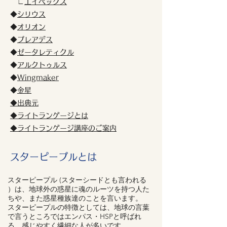
∟
エイペックス
◆
シリウス
◆
オリオン
◆
プレアデス
◆
ゼータレティクル
​◆
アルクトゥルス
​◆
Wingmaker
◆
金星
​◆出典元
◆ライトランゲージとは
◆ライトランゲージ講座のご案内
スターピープルとは
スターピープル (スターシードとも言われる
）は、地球外の惑星に魂のルーツを持つ人た
ちや、また惑星種族達のことを言います。
スターピープルの特徴としては、地球の言葉
で言うところではエンパス・
HSPと呼ばれ
る、感じやすく繊細な人が多いです。