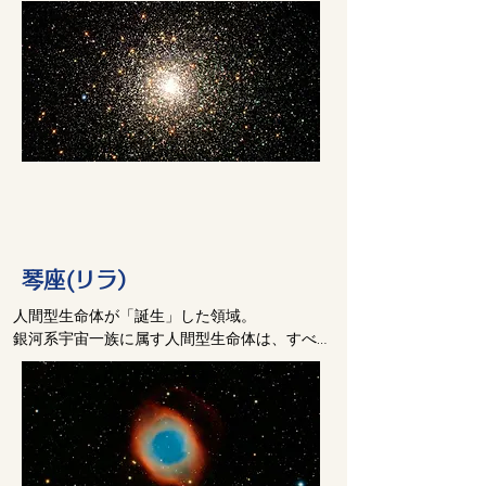
「大いなるすべて」の一部が、琴座のプリズ
ムを通過したことによって、ある意識の集団
が誕生した。

彼らを「創造の礎」と呼ぶ。

物質的な現実に生きる私たち人間の感覚から
すると、「創造の礎たち」の姿は、胴体とそ
れぞれ二本の細長い手足、そして、深い英知
と太古の記憶をたたえる二つの大きな目立
つ、一つの頭を持つ存在として映る。

私たちからすると、その姿はまるで繊細な手
琴座(リラ）
足を持つ背の高い昆虫のようである。

人間型生命体が「誕生」した領域。

銀河系宇宙一族に属す人間型生命体は、すべ
もし私たちが四次元の上位に入ることができ
てこの琴座で生まれた種族と遺伝的なつなが
れば、「創造の礎たち」を知覚できるように
りを持っている。

なるが、通常では、彼らとの交流は、私たち
その名の通り、琴座は、人類の歌を奏でる象
の変性意識状態の中で交わされる。こうした
徴的な竪琴なのである。

変性意識状態において、「創造の礎たち」
は、夢の中の人物のように、ぼんやりとした
「創造の礎たち」はさらなる分裂を進めるた
エーテル的な存在として現れる。
