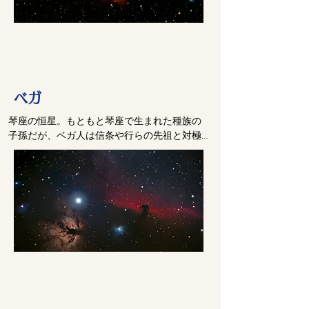
め、次の行動に着手した。まず彼らが行った
のは、琴座全体に人間型生命体を分散する計
さて、自らの意識をさらに分裂させた「創造
画を立てることだった。

の礎たち」は、エネルギーを凝縮することで
意識体が親和作用によって、やがては惑星規
物質をつくり始めた。

模の文明の形成へと自然に発展することを、
この過程で、大多数の人間型生命体の意識が
「創造の礎たち」は感知していた。

肉体的に宿ることになる種族の原型が誕生し
ベガ
ていった。　

新たに誕生する人間型生命体の揺籃(ようらん)
琴座の恒星。もともと琴座で生まれた種族の
の地として、複数の惑星が琴座の中から選ば
原子内部の微細なレベルには、ある秩序を持
子孫だが、ベガ人は信条や行らの先祖と対極
れた。これらの惑星において霊長類が自然発
つ情報因子が組み込まれていた。

をなす種族へと発展していった。このため、
生した段階で、「創造の礎たち」は、霊長類
その内容は、意識の乗り物となる人間型生命
琴座人とベガ人との間には争いが絶えなかっ
のDNA構造の内部に、プラズマ・エネルギー
体が、炭素を組成の基盤とする環境の中で発
た。
によって種付け作業を開始した。

生するというものだった。

「創造の礎たち」は、この潜在的な情報因子
この作業は、霊長類が三次元の意識体の媒体
を用いて、物質と非物質のレベルで、自らの
としてふさわしい遺伝子を持つようになるま
分身を創造していった。

で、何世代にもわたって続けられた。

こうして、複数の惑星において高度な人間型
こうして生まれた意識の乗り物は、陰と陽の
生命体が生まれるための下地がつくられてい
二極的な原則に支配された宇宙を象徴的に表
った。

すものだった。

なぜなら、子は常に親の姿に似せてつくられ