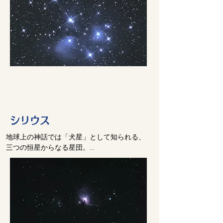
いつながりを持っている。
なる女性原理を表出する現象が起きた。こう
この惑星上で起きた粉争は、地球より過酷を
した爆発的な二極分裂は、それまで繁栄して
きわめ、やがて惑星全体が両極に分断され
いた惑星文明をウイルスのように侵し始め
て、解決の糸口がないままに紛争が続いた。

た。
この惑星にとって、絶望的な未来が到来する
ことは必至のように思われた。そして、エイ
ペックス人は汚染の悪化と戦争により、つい
に自分たちの惑星を滅亡させてしまったので
ある。

両極が統合に向かわず、力に頼んで衝突する
シリウス
と、そこに「融解」が起こる。

エイペックスの場合、これは核戦争という形
地球上の神話では「犬星」として知られる、
で起きた。惑星の一部の住人は地下に避難し
三つの恒星からなる星団。

たが、大多数の人々は核戦争で死滅した。

琴座人が最初に入植した領域の一つである。
核戦争の後、奇妙な現象が起きた。エイペッ
クスという惑星そのものが、空間から消滅し
てしまったのだ。にもかかわらず、地下に避
難した人々は生き続けていた。何が起きたか
といえば、核爆発の結果、この惑星が次元に
移動してしまったのである。
