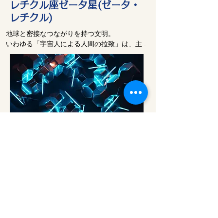
レチクル座ゼータ星(ゼータ・
レチクル)
地球と密接なつながりを持つ文明。

いわゆる「宇宙人による人間の拉致」は、主
にこのレチクル人によって行われている

(もっとも、彼らは拉致した人間を常に元の場
所に返すので、「拉致」よりは「一時拘束」
と言った方がより正確である)。
アルクトゥルス
地球が将来到達すべき理想の状態、あるいは
元型を表している。

アルクトゥルスは個別意識や感星意識の癒し