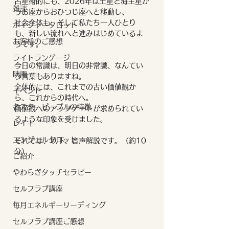
占星術的にも、2026年は土星と海王星が
雑談
うお座からおひつじ座へと移動し、
社会全体も、そして私たち一人ひとり
ボイジャータロット
も、新しい流れへと進みはじめているよ
お客様のご感想
うです。
ライトランゲージ
今日の常識は、明日の非常識、なんてい
映画
う言葉もありますね。
全体的には、これまでの古い価値観か
イベント
ら、これからの時代へ。
各スターピープルの特徴
価値観へのアップデートが求められてい
るような印象を受けました。
レイキ
エンジェルタロット
それでは、以下、音声解説です。（約10
分）
ご紹介
やわらぎタッチセラピー
セルフラブ講座
毎月エネルギーリーディング
セルフラブ講座ご感想