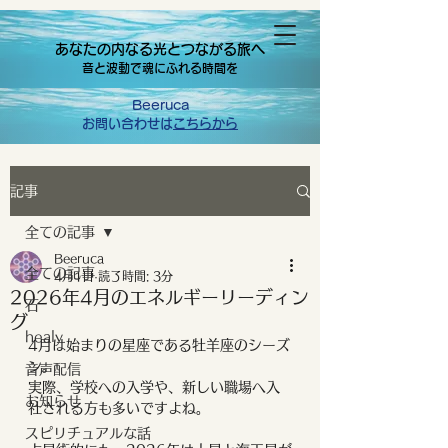
あなたの内なる光とつながる旅へ
音と波動で魂にふれる時間を
Beeruca
お問い合わせは
こちらから
記事
全ての記事
Beeruca
全ての記事
4月1日
読了時間: 3分
2026年4月のエネルギーリーディン
石
グ
healy
4月は始まりの星座である牡羊座のシーズ
ン。
音声配信
実際、学校への入学や、新しい職場へ入
お知らせ
社される方も多いですよね。
スピリチュアルな話