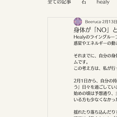
全ての記事
石
healy
Beeruca
2月13
ボイジャータロット
お
身体が「NO」と
Healyのライングル
各スターピープルの特徴
惑星やエネルギーの動
それまでに、自分の身
ムです。
セルフラブ講座
毎月エ
この考え方は、私が行
2月1日から、自分の
チャネリングメッセージ
う」日々を過ごしてい
始めの頃は予想通り、
いる方も少なくなかっ
揺れたり落ち込んだり