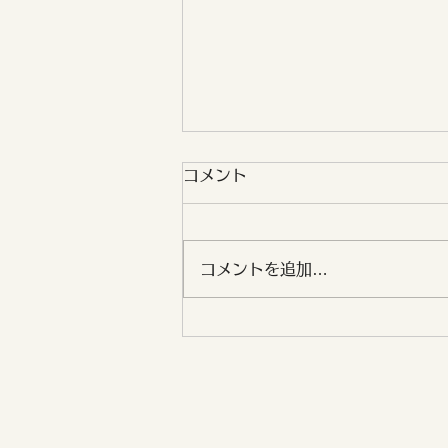
コメント
コメントを追加…
エナジーアライメント・セル
フラブ講座｜ご受講後アンケ
ートのご紹介