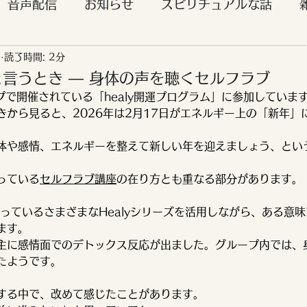
音声配信
お知らせ
スピリチュアルな話
日
読了時間: 2分
客様のご感想
ライトランゲージ
映画
イベ
言うとき ― 身体の声を聴くセルフラブ
ープで開催されている「healy開運プログラム」に参加していま
レイキ
エンジェルタロット
ご紹介
やわ
きから見ると、2026年は2月17日がエネルギー上の「新年」
体や感情、エネルギーを整えて新しい年を迎えましょう、とい
ネルギーリーディング
セルフラブ講座ご感想
っている
セルフラブ講座
の在り方とも重なる部分があります。
持っているさまざまなHealyシリーズを活用しながら、ある意
易経
ます。
主に感情面でのデトックス反応が出ました。グループ内では、
たようです。
する中で、改めて感じたことがあります。