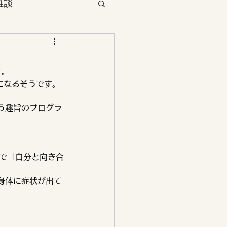
雑談
ント
す。
らぎタッチセラピー
になるそうです。
う趣旨のプログラ
味で「自分と向き合
身体に症状が出て