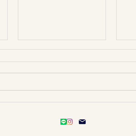
新月に寄せて｜エナジーアラ
感じ
イメント・セルフラブ体験講
体の
座のご案内