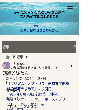
あなたの内なる光とつながる旅へ
音と波動で魂にふれる時間を
Beeruca
お問い合わせは
こちらから
記事
全ての記事
Beeruca
全ての記事
2022年10月23日
読了時間: 2分
創造の礎たち
石
更新日：
2022年11月23日
healy
「
プリズム・オブ・リラ　銀河系宇宙種
族の起源を求めて
」より引用
音声配信
1992年8月20日 初版第一刷発行
お知らせ
著者：リサ・ロイヤル、キース・プリー
スト　　翻訳：星名一美
スピリチュアルな話
(株)星雲社