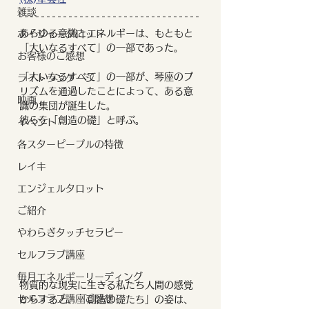
雑談
あらゆる意識とエネルギーは、もともと
ボイジャータロット
「大いなるすべて」の一部であった。
お客様のご感想
「大いなるすべて」の一部が、琴座のプ
ライトランゲージ
リズムを通過したことによって、ある意
映画
識の集団が誕生した。
彼らを「創造の礎」と呼ぶ。
イベント
各スターピープルの特徴
レイキ
エンジェルタロット
ご紹介
やわらぎタッチセラピー
セルフラブ講座
毎月エネルギーリーディング
物質的な現実に生きる私たち人間の感覚
セルフラブ講座ご感想
からすると、「創造の礎たち」の姿は、