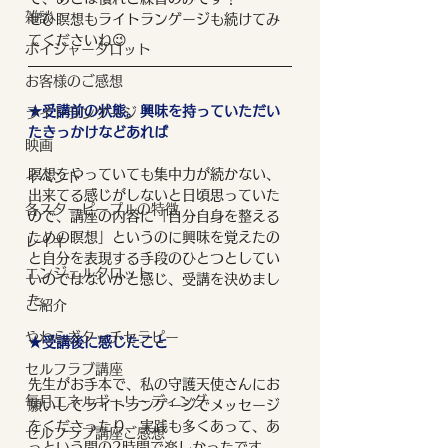
雑談
ぜひ瞑想もライトランゲージも続けてみ
てくださいね😉
ボイジャータロット
お客様のご感想
★受講前の状態。興味を持っていただい
ライトランゲージ
たきっかけなどあれば
映画
瞑想をやっていても集中力が続かない、
イベント
出来てる感じがしないと日頃思っていた
各スターピープルの特徴
ので、講座の内容に「自分自身を整える
ための瞑想」というのに興味を覚えたの
レイキ
と自分を表現する手段のひとつとしてい
エンジェルタロット
いのではないかと感じ、受講を決めまし
た。
ご紹介
やわらぎタッチセラピー
★受講後に感じたこと
セルフラブ講座
先生がお手本で、私の守護天使さんにお
毎月エネルギーリーディング
願いしてライトランゲージでメッセージ
をくださったり、実践も多くあって、あ
セルフラブ講座ご感想
っという間の2時間で楽しかったです。