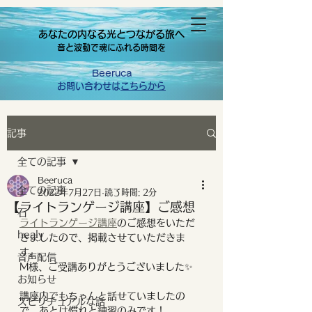
あなたの内なる光とつながる旅へ
音と波動で魂にふれる時間を
Beeruca
お問い合わせは
こちらから
記事
全ての記事
Beeruca
全ての記事
2022年7月27日
読了時間: 2分
【ライトランゲージ講座】ご感想
石
ライトランゲージ講座
のご感想をいただ
healy
きましたので、掲載させていただきま
す。
音声配信
M様、ご受講ありがとうございました✨
お知らせ
講座内でもちゃんと話せていましたの
スピリチュアルな話
で、あとは慣れと練習のみです！