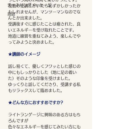
チャネリングメッセージ
複数の受講生がいたら恥ずかしかったか
もしれませんが、マンツーマンなのでな
易経
んとか出来ました。
受講後すぐに感じたことは癒された、良
いエネルギーを受け取れたことです。
地道に練習を重ねてみよう、楽しんでや
ってみようと決めました。
★講師のイメージ
話し易くて、優しくフワッとした感じの
中にもしっかりとした（地に足の着い
た）そのような印象を受けました。
ゆっくりと話してくださり、受講する私
もリラックスして臨めました。
★どんな方におすすめですか?
ライトランゲージに興味のある方はもち
ろんですが
色々なエネルギーを感じてみたい方にも