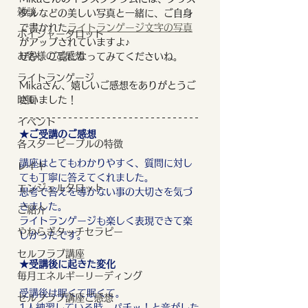
雑談
タルなどの美しい写真と一緒に、ご自身
で書かれた
ライトランゲージ文字の写真
ボイジャータロット
がアップされていますよ♪
お客様のご感想
ぜひ、ご覧になってみてくださいね。
ライトランゲージ
Mikaさん、嬉しいご感想をありがとうご
映画
ざいました！
イベント
★ご受講のご感想
各スターピープルの特徴
講座はとてもわかりやすく、質問に対し
レイキ
ても丁寧に答えてくれました。
エンジェルタロット
思考で答えを導かない事の大切さを気づ
きました。
ご紹介
ライトランゲージも楽しく表現できて楽
やわらぎタッチセラピー
しかったです。
セルフラブ講座
★受講後に起きた変化
毎月エネルギーリーディング
受講後は眠くて眠くて。
セルフラブ講座ご感想
1人練習している時、パチッ！と音がした