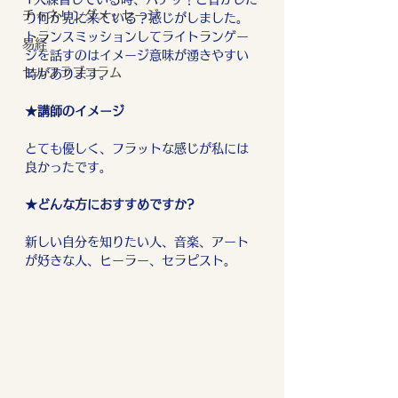
チャネリングメッセージ
り何か見に来ている？感じがしました。
トランスミッションしてライトランゲー
易経
ジを話すのはイメージ意味が湧きやすい
セルフラブコラム
時があります。
★講師のイメージ
とても優しく、フラットな感じが私には
良かったです。
★どんな方におすすめですか?
新しい自分を知りたい人、音楽、アート
が好きな人、ヒーラー、セラピスト。