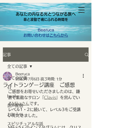
あなたの内なる光とつながる旅へ
音と波動で魂にふれる時間を
Beeruca
お問い合わせは
こちらから
記事
全ての記事
Beeruca
全ての記事
2023年7月6日
読了時間: 1分
ライトランゲージ講座 ご感想
石
ご感想をお寄せいただきましたのは、鎌
healy
倉で素敵なサロン「
Clavis
」を営んでい
る
Mikaさん
です。
音声配信
レベル1・2に続いて、レベル3をご受講
お知らせ
いただきました。
スピリチュアルな話
Mikaさんのインスタグラムには、クリス