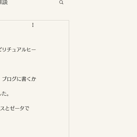
雑談
ント
ピリチュアルヒー
らぎタッチセラピー
、ブログに書くか
した。
ウスとゼータで