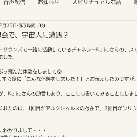
音声配信
お知らせ
スピリチュアルな話
7月25日
読了時間: 3分
客様のご感想
ライトランゲージ
映画
イベ
瞑想会で、宇宙人に遭遇？
日
ーサウンズ
で一緒に活動しているチャネラー
Keikoさん
の、ス
レイキ
エンジェルタロット
ご紹介
やわ
ました。
ぶっ飛んだ体験をしまして😲
ネルギーリーディング
セルフラブ講座ご感想
わってすぐ後に「こんな体験をしました！」とお伝えしたのですが
が、Keikoさんの助言もあり、ここにも書いてみることにしま
易経
くれたのは、1回目がアルクトゥルスの存在で、2回目がシリ
にわかりまして・・・