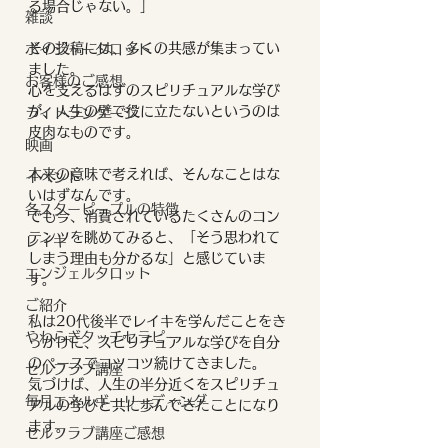
る場合じゃない。」
雑談
その投稿には、多くの共感が集まってい
ボイジャータロット
ました。
お客様のご感想
心を支えるはずのスピリチュアルな学び
が、人生の壁で役に立たないというのは
ライトランゲージ
皮肉なものです。
映画
本来の意味で考えれば、そんなことはな
イベント
いはずなんです。
各スターピープルの特徴
でも今、消費されているたくさんのコン
テンツを眺めてみると、「そう思われて
レイキ
しまう理由も分かるな」と感じていま
エンジェルタロット
す。
ご紹介
私は20代後半でレイキを学んだことをき
やわらぎタッチセラピー
っかけに、スピリチュアルな学びを自分
のペースでコツコツ続けてきました。
セルフラブ講座
気づけば、人生の半分近くをスピリチュ
毎月エネルギーリーディング
アルの学びと共に歩んできたことになり
ます。
セルフラブ講座ご感想