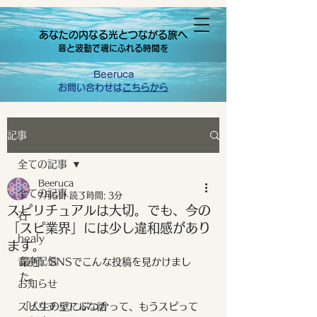
あなたの内なる光とつながる旅へ
音と波動で魂にふれる時間を
Beeruca
お問い合わせは
こちらから
記事
全ての記事
Beeruca
全ての記事
7月5日
読了時間: 3分
スピリチュアルは大切。でも、今の
石
「スピ業界」には少し違和感があり
healy
ます。
音声配信
最近、SNSでこんな投稿を見かけまし
た。
お知らせ
スピリチュアルな話
「人生の壁にぶつかって、もうスピって