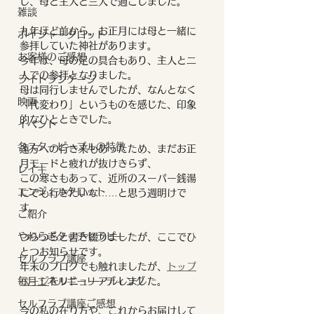
し、母と主人と三人で過ごしました。
雑談
九年ほど前から、お正月には母と一緒に
ボイジャータロット
参拝していた神社があります。
お客様のご感想
今年は、母の足の具合もあり、主人と二
人での参拝となりました。
ライトランゲージ
母は同行しませんでしたが、なんとなく
映画
「代変わり」というものを感じた、印象
的なひとときでした。
イベント
各スターピープルの特徴
遠方への行き来もあったため、まだお正
月モードと疲れが抜けきらず、
レイキ
この寒さもあって、近所のスーパー銭湯
エンジェルタロット
にでも行きたいな……と思う週明けで
す。
ご紹介
やわらぎタッチセラピー
つらつらと書き綴りましたが、ここでひ
とつお知らせです。
セルフラブ講座
年末のブログでも触れましたが、
トップ
毎月エネルギーリーディング
ページ
をリニューアルしました。
セルフラブ講座ご感想
今の私の在り方や、これからお届けして