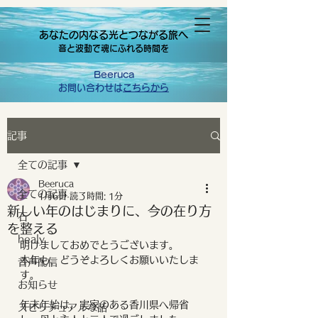
あなたの内なる光とつながる旅へ
音と波動で魂にふれる時間を
Beeruca
お問い合わせは
こちらから
記事
全ての記事
Beeruca
全ての記事
1月6日
読了時間: 1分
新しい年のはじまりに、今の在り方
石
を整える
healy
明けましておめでとうございます。
本年も、どうぞよろしくお願いいたしま
音声配信
す。
お知らせ
年末年始は、実家のある香川県へ帰省
スピリチュアルな話