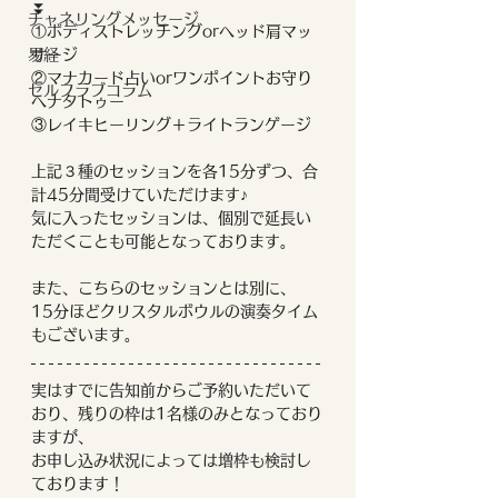
⏬
チャネリングメッセージ
①ボディストレッチングorヘッド肩マッ
易経
サージ 
②マナカード占いorワンポイントお守り
セルフラブコラム
ヘナタトゥー 
③レイキヒーリング＋ライトランゲージ
上記３種のセッションを各15分ずつ、合
計45分間受けていただけます♪
気に入ったセッションは、個別で延長い
ただくことも可能となっております。
また、こちらのセッションとは別に、
15分ほどクリスタルボウルの演奏タイム
もございます。
実はすでに告知前からご予約いただいて
おり、残りの枠は1名様のみとなっており
ますが、
お申し込み状況によっては増枠も検討し
ております！