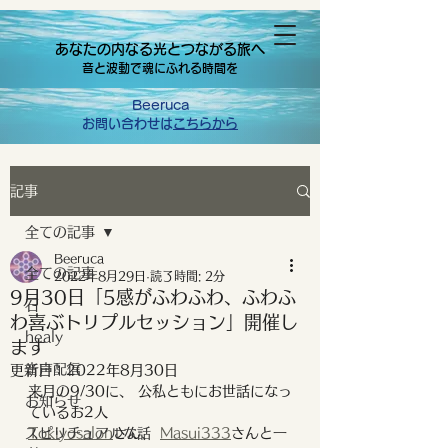
あなたの内なる光とつながる旅へ
音と波動で魂にふれる時間を
Beeruca
お問い合わせは
こちらから
記事
全ての記事
Beeruca
全ての記事
2022年8月29日
読了時間: 2分
9月30日「5感がふわふわ、ふわふ
石
わ喜ぶトリプルセッション」開催し
healy
ます
音声配信
更新日：
2022年8月30日
来月の9/30に、 公私ともにお世話になっ
お知らせ
ているお2人
スピリチュアルな話
Tokiyosalon
さん、 
Masui333
さんと一