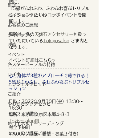
緒に、
雑談
「5感がふわふわ、ふわふわ喜ぶトリプル
セッション」というコラボイベントを開
ボイジャータロット
催します！
お客様のご感想
場所は、私の
天然石アクセサリー
も扱っ
ライトランゲージ
ていただいている
Tokiyosalon
 さま内と
映画
なります。
イベント
イベント詳細はこちら✨
各スターピープルの特徴
レイキ
心と身体が3種のアプローチで癒される！
5感がふわふわ、ふわふわ喜ぶトリプルセ
エンジェルタロット
ッション
ご紹介
日時：2022年9月30日(金) 13:30〜
やわらぎタッチセラピー
16:30
セルフラブ講座
場所：東京都文京区本郷4-8-3　
Tokiyosalon内
毎月エネルギーリーディング
完全予約制
セルフラブ講座ご感想
¥2,000(45分 / お茶・お菓子付き)