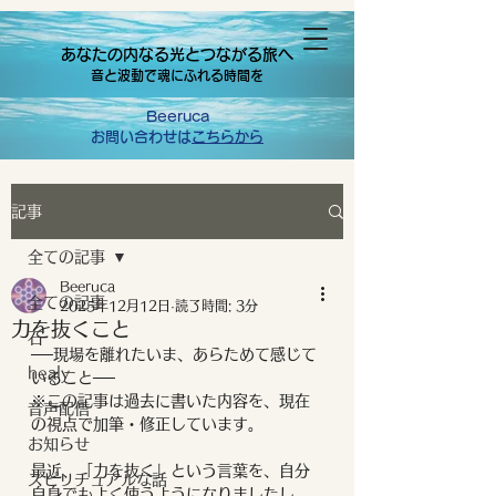
あなたの内なる光とつながる旅へ
音と波動で魂にふれる時間を
Beeruca
お問い合わせは
こちらから
記事
全ての記事
Beeruca
全ての記事
2025年12月12日
読了時間: 3分
力を抜くこと
石
──現場を離れたいま、あらためて感じて
healy
いること──
※この記事は過去に書いた内容を、現在
音声配信
の視点で加筆・修正しています。
お知らせ
最近、「力を抜く」という言葉を、自分
スピリチュアルな話
自身でもよく使うようになりましたし、