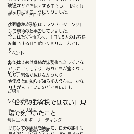
雑談
講座などでお伝えする中でも、自然と何
度も口にするようになりました。
ボイジャータロット
お客様のご感想
少し前まで、私はリラクゼーションサロ
ンで施術の仕事をしていました。
ライトランゲージ
そこはとても忙しく、1日に5人のお客様
映画
を担当する日も珍しくありませんでし
た。
イベント
特にはじめは身体がまだ慣れきっていな
各スターピープルの特徴
かったこともあり、あちこちが痛くなっ
レイキ
たり、緊張が抜けなかったり……
今思うと、知らず知らずのうちに、かな
エンジェルタロット
り力が入っていたのだと思います。
ご紹介
やわらぎタッチセラピー
「自分のお客様ではない」現
セルフラブ講座
場で気づいたこと
毎月エネルギーリーディング
サロンでの経験を通して、自分の施術に
セルフラブ講座ご感想