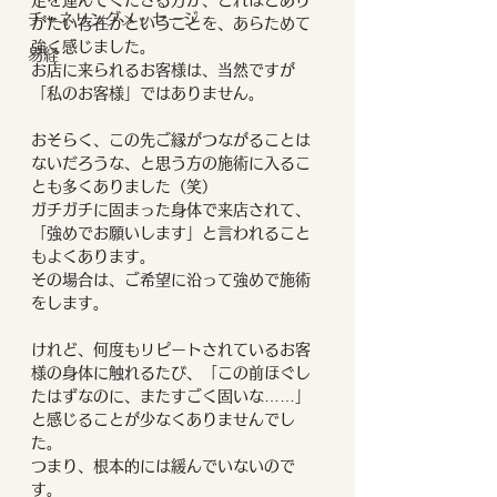
足を運んでくださる方が、どれほどあり
チャネリングメッセージ
がたい存在かということを、あらためて
強く感じました。
易経
お店に来られるお客様は、当然ですが
「私のお客様」ではありません。
おそらく、この先ご縁がつながることは
ないだろうな、と思う方の施術に入るこ
とも多くありました（笑）
ガチガチに固まった身体で来店されて、
「強めでお願いします」と言われること
もよくあります。
その場合は、ご希望に沿って強めで施術
をします。
けれど、何度もリピートされているお客
様の身体に触れるたび、「この前ほぐし
たはずなのに、またすごく固いな……」
と感じることが少なくありませんでし
た。
つまり、根本的には緩んでいないので
す。