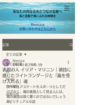
あなたの内なる光とつながる旅へ
音と波動で魂にふれる時間を
Beeruca
お問い合わせは
こちらから
記事
全ての記事
Beeruca
全ての記事
2月14日
読了時間: 3分
表現の人 イリア・マリニン｜演技に
石
感じたライトランゲージと「嵐を受
healy
け入れる」魂
音声配信
フィギュアスケートをスポーツとしてだ
けでなく、魂の表現として見る人には、
お知らせ
彼の演技は深く響くのではないでしょう
スピリチュアルな話
か。