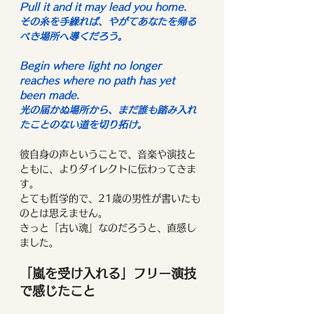
Pull it and it may lead you home.
その糸を手繰れば、やがてあなたを帰る
べき場所へ導くだろう。
Begin where light no longer 
reaches where no path has yet 
been made.
光の届かぬ場所から、まだ誰も踏み入れ
たことのない道を切り拓け。
彼自身の声ということで、音楽や演技と
ともに、よりダイレクトに伝わってきま
す。
とても哲学的で、21歳の男性が書いたも
のとは思えません。
きっと「古い魂」なのだろうと、直感し
ました。
「嵐を受け入れる」フリー演技
で感じたこと