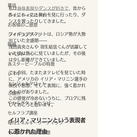
雑談
私は
身体表現やダンスが好きで
、昔から
ちょこちょこと舞台を見に行ったり、ダ
ボイジャータロット
ンスを習ったりしてきました。
お客様のご感想
フィギュアスケートは、ロシア勢が大勢
ライトランゲージ
出ていた全盛期――
映画
浅田真央さんや 羽生結弦くんが活躍して
いた頃は熱心に見ていましたが、その後
イベント
は少し距離ができていました。
各スターピープルの特徴
でも今回、たまたまテレビを見ていた時
レイキ
に、アメリカの イリア・マリニン選手の
エンジェルタロット
演技や思想、そして表現に、強く惹かれ
るものがありました。
ご紹介
この感覚が冷めないうちに、ブログに残
やわらぎタッチセラピー
しておこうと思います。
セルフラブ講座
イリア・マリニンという表現者
毎月エネルギーリーディング
に惹かれた理由
セルフラブ講座ご感想