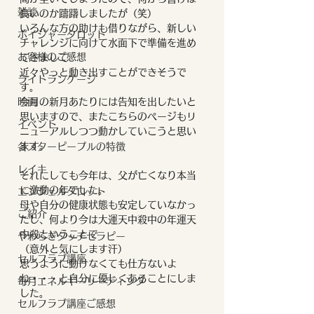
雑談
良いのか躊躇しましたが（笑）
いろんな方の助けも借りながら、新しい
ボイジャータロット
チャレンジに向けて水面下で準備を進め
お客様のご感想
てきまして
近々やっと動き出すことができそうで
ライトランゲージ
す。
映画
今月の新月あたりには告知を出したいと
思いますので、またこちらのページもリ
イベント
ニューアルしつつ動かしていこうと思い
ます。
各スターピープルの特徴
レイキ
それにしても今年は、父が亡くなり本当
に激動の年でした。
エンジェルタロット
母や自分の健康状態も安定していなかっ
ご紹介
たし、何より今は大運天中殺中の年運天
中殺ということで
やわらぎタッチセラピー
（意外と気にします汗）
セルフラブ講座
思うように動けなくても仕方ないよ
ね・・・と自分に優しくあることにしま
毎月エネルギーリーディング
した。
セルフラブ講座ご感想