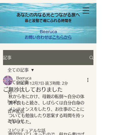
あなたの内なる光とつながる旅へ
音と波動で魂にふれる時間を
Beeruca
お問い合わせは
こちらから
記事
全ての記事
Beeruca
全ての記事
2023年12月7日
読了時間: 2分
ご無沙汰しておりました
石
秋から冬にかけ、母親の転倒〜自分の体
healy
調不良もと続き、しばらくは自分自身の
メンテナンスをしたり、お仕事のことに
音声配信
ついても勉強したり思案する時間を持っ
お知らせ
ていました。
スピリチュアルな話
間が空いてしまったので、何から書けば