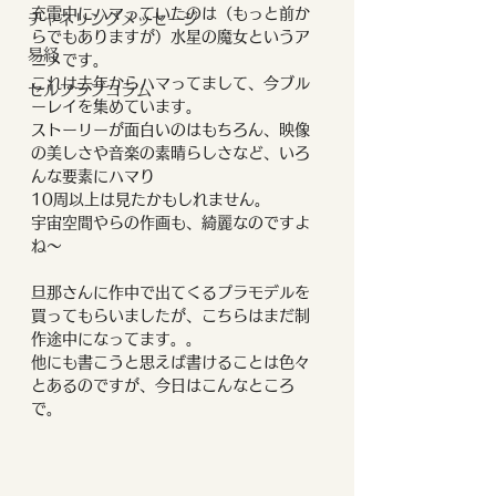
充電中にハマっていたのは（もっと前か
チャネリングメッセージ
らでもありますが）水星の魔女というア
易経
ニメです。
これは去年からハマってまして、今ブル
セルフラブコラム
ーレイを集めています。
ストーリーが面白いのはもちろん、映像
の美しさや音楽の素晴らしさなど、いろ
んな要素にハマり
10周以上は見たかもしれません。
宇宙空間やらの作画も、綺麗なのですよ
ね〜
旦那さんに作中で出てくるプラモデルを
買ってもらいましたが、こちらはまだ制
作途中になってます。。
他にも書こうと思えば書けることは色々
とあるのですが、今日はこんなところ
で。