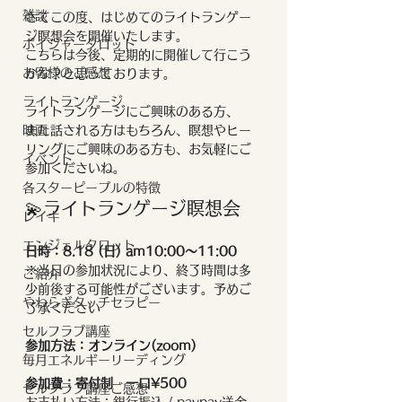
雑談
さてこの度、はじめてのライトランゲー
ジ瞑想会を開催いたします。
ボイジャータロット
こちらは今後、定期的に開催して行こう
お客様のご感想
かな？と思っております。
ライトランゲージ
ライトランゲージにご興味のある方、
映画
また話される方はもちろん、瞑想やヒー
リングにご興味のある方も、お気軽にご
イベント
参加くださいね。
各スターピープルの特徴
💫ライトランゲージ瞑想会
レイキ
エンジェルタロット
日時：8.18 (日) am10:00〜11:00
※当日の参加状況により、終了時間は多
ご紹介
少前後する可能性がございます。予めご
やわらぎタッチセラピー
了承ください
セルフラブ講座
参加方法：オンライン(zoom)
毎月エネルギーリーディング
参加費：寄付制　一口¥500
セルフラブ講座ご感想