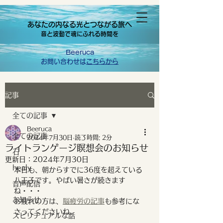
あなたの内なる光とつながる旅へ
音と波動で魂にふれる時間を
Beeruca
お問い合わせは
こちらから
記事
全ての記事
Beeruca
全ての記事
2024年7月30日
読了時間: 2分
ライトランゲージ瞑想会のお知らせ
石
更新日：
2024年7月30日
healy
本日も、朝からすでに36度を超えている
八王子です。やばい暑さが続きます
音声配信
ね・・・
お知らせ
お疲れの方は、
脳疲労の記事
も参考にな
さってくださいね。
スピリチュアルな話