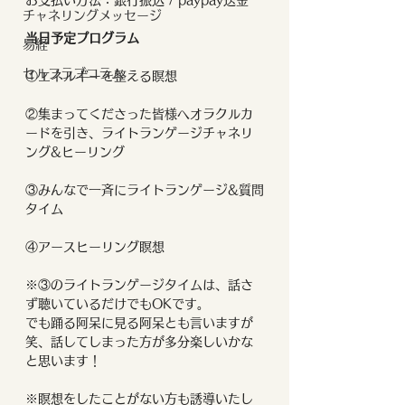
お支払い方法：銀行振込 / paypay送金
チャネリングメッセージ
当日予定プログラム
易経
セルフラブコラム
①エネルギーを整える瞑想
②集まってくださった皆様へオラクルカ
ードを引き、ライトランゲージチャネリ
ング&ヒーリング
③みんなで一斉にライトランゲージ&質問
タイム
④アースヒーリング瞑想
※③のライトランゲージタイムは、話さ
ず聴いているだけでもOKです。
でも踊る阿呆に見る阿呆とも言いますが
笑、話してしまった方が多分楽しいかな
と思います！
※瞑想をしたことがない方も誘導いたし