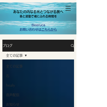
あなたの内なる光とつながる旅へ
音と波動で魂にふれる時間を
Beeruca
お問い合わせは
こちらから
ブログ
全ての記事
全ての記事
石
healy
音声配信
お知らせ