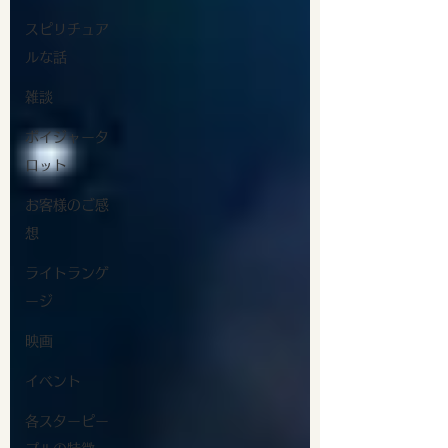
スピリチュア
ルな話
雑談
ボイジャータ
ロット
お客様のご感
想
ライトランゲ
ージ
映画
イベント
各スターピー